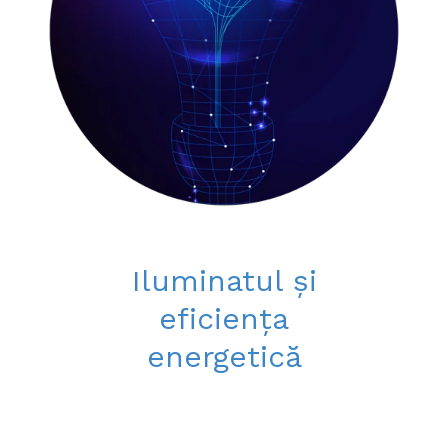
Iluminatul și
eficiența
energetică